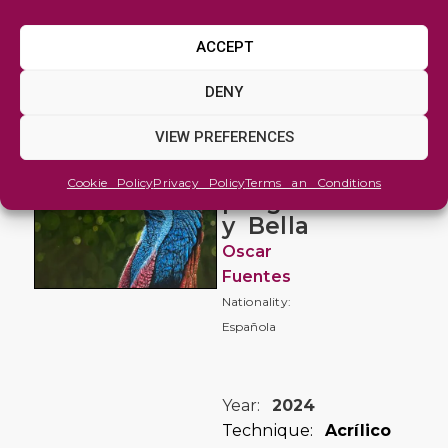
ACCEPT
Animals
DENY
and
Wildlife
VIEW PREFERENCES
Soy
Cookie Policy
Privacy Policy
Terms an Conditions
peligrosa
y Bella
Oscar
Fuentes
Nationality:
Española
Year:
2024
Technique:
Acrílico