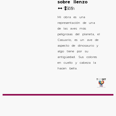
sobre lienzo
95
115
cm
Mi obra es una
representación de una
de las aves más
peligrosas del planeta, el
Casuario, es un ave de
aspecto de dinosaurio y
algo tiene por su
antigüedad. Sus colores
en cuello y cabeza la
hacen bella.