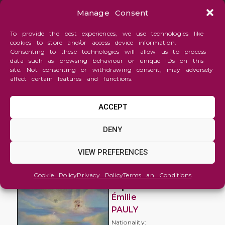
Manage Consent
To provide the best experiences, we use technologies like
cookies to store and/or access device information.
Consenting to these technologies will allow us to process
data such as browsing behaviour or unique IDs on this
site. Not consenting or withdrawing consent, may adversely
affect certain features and functions.
ACCEPT
Fantasy
DENY
and
Imaginative
VIEW PREFERENCES
Royaume
Cookie Policy
Privacy Policy
Terms an Conditions
Opalescent
Émilie
PAULY
Nationality: