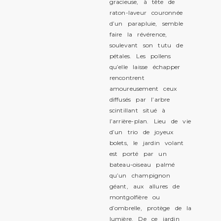
gracieuse, à tête de
raton-laveur couronnée
d’un parapluie, semble
faire la révérence,
soulevant son tutu de
pétales. Les pollens
qu’elle laisse échapper
rencontrent
amoureusement ceux
diffusés par l’arbre
scintillant situé à
l’arrière-plan. Lieu de vie
d’un trio de joyeux
bolets, le jardin volant
est porté par un
bateau-oiseau palmé
qu’un champignon
géant, aux allures de
montgolfière ou
d’ombrelle, protège de la
lumière. De ce jardin