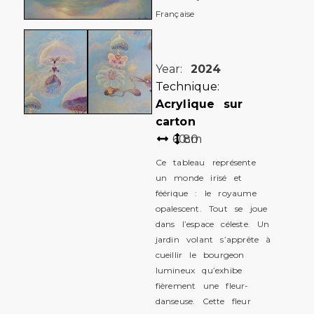
Française
Year:
2024
Technique:
Acrylique sur
carton
60
80
cm
Ce tableau représente
un monde irisé et
féérique : le royaume
opalescent. Tout se joue
dans l’espace céleste. Un
jardin volant s’apprête à
cueillir le bourgeon
lumineux qu’exhibe
fièrement une fleur-
danseuse. Cette fleur