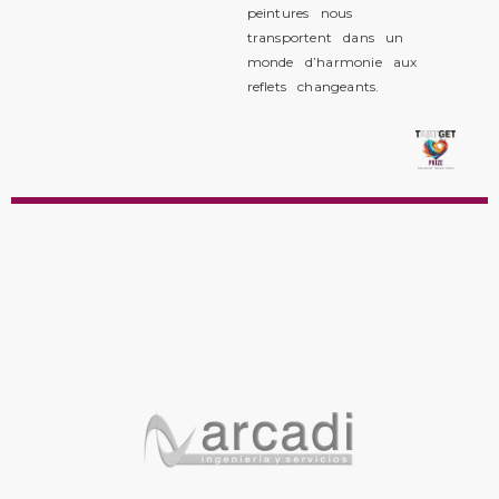
peintures nous
transportent dans un
monde d’harmonie aux
reflets changeants.