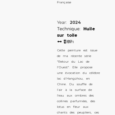
Française
Year:
2024
Technique:
Huile
sur toile
130
97
cm
Cette peinture est issue
de ma récente série
"Retour du Lac de
l'Ouest". Elle propose
une évocation du célèbre
lac d’Hangzhou, en
Chine. Du souffle de
l’air à la surface de
l’eau aux ombres des
collines parfumées, des
lotus en fleur aux
chants des peupliers, ces