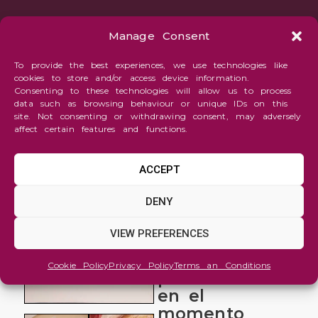
Manage Consent
To provide the best experiences, we use technologies like
cookies to store and/or access device information.
Consenting to these technologies will allow us to process
data such as browsing behaviour or unique IDs on this
site. Not consenting or withdrawing consent, may adversely
affect certain features and functions.
ACCEPT
Figure
DENY
and
Portrait
VIEW PREFERENCES
Qué
Cookie Policy
Privacy Policy
Terms an Conditions
pensamos
en el
momento