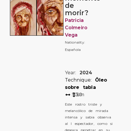
de
morir?
Patricia
Colmeiro
Vega
Nationality:
Española
Year:
2024
Technique:
Öleo
sobre tabla
50
50
cm
Este rostro triste y
melancólico de mirada
intensa y sabia observa
al l espectador, como si
deseara penetrar en su