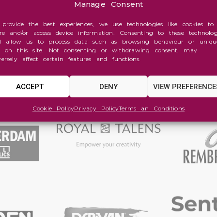
Manage Consent
 provide the best experiences, we use technologies like cookies to
ore and/or access device information. Consenting to these technolog
ll allow us to process data such as browsing behaviour or uniqu
s on this site. Not consenting or withdrawing consent, may
versely affect certain features and functions.
ACCEPT
DENY
VIEW PREFERENCE
Cookie Policy
Privacy Policy
Terms an Conditions