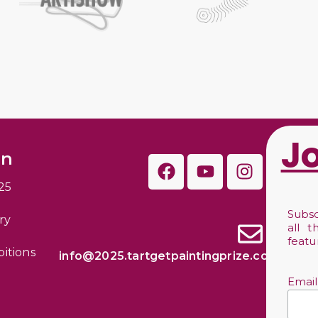
J
on
25
Subs
ry
all 
feat
bitions
info@2025.tartgetpaintingprize.com
Emai