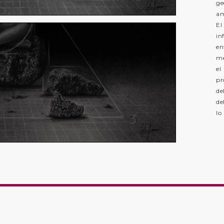
ge
am
El
in
en
me
el
pr
de
de
lo