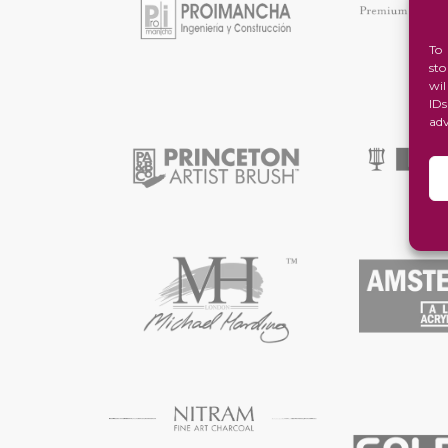
To
st
wi
ID
ad