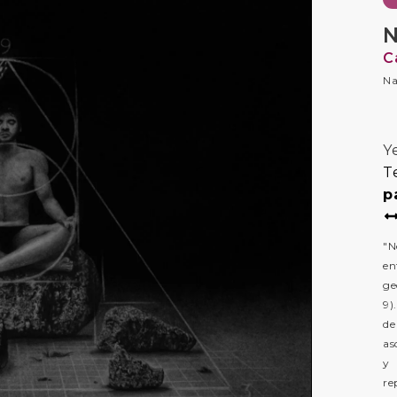
N
C
Na
Y
T
p
"N
en
ge
9)
de
as
y 
re