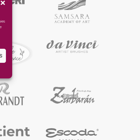
ies
e
S