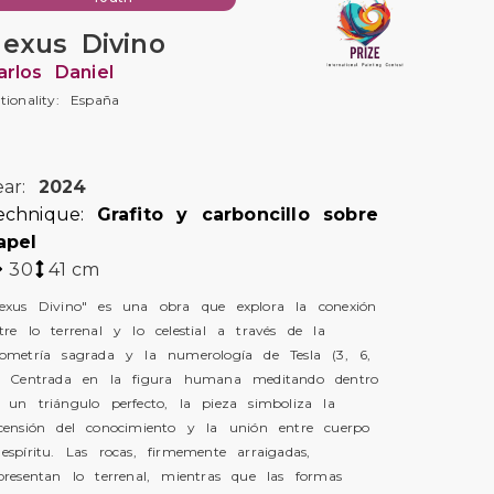
exus Divino
arlos Daniel
tionality: España
ear:
2024
echnique:
Grafito y carboncillo sobre
apel
30
41
cm
exus Divino" es una obra que explora la conexión
tre lo terrenal y lo celestial a través de la
ometría sagrada y la numerología de Tesla (3, 6,
. Centrada en la figura humana meditando dentro
 un triángulo perfecto, la pieza simboliza la
censión del conocimiento y la unión entre cuerpo
espíritu. Las rocas, firmemente arraigadas,
presentan lo terrenal, mientras que las formas