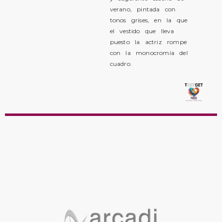
verano, pintada con
tonos grises, en la que
el vestido que lleva
puesto la actriz rompe
con la monocromía del
cuadro.