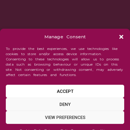
Manage Consent
To provide the best experiences, we use technologies like
cookies to store and/or access device information.
Consenting to these technologies will allow us to process
data such as browsing behaviour or unique IDs on this
site. Not consenting or withdrawing consent, may adversely
affect certain features and functions.
ACCEPT
Figure
DENY
and
Portrait
VIEW PREFERENCES
MARILYN