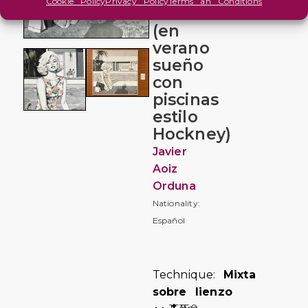
Cookie Policy
Privacy Policy
Terms an Conditions
Y YO
(en
verano
sueño
con
piscinas
estilo
Hockney)
Javier
Aoiz
Orduna
Nationality:
Español
Technique:
Mixta
sobre lienzo