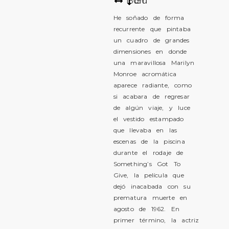
150
150
cm
He soñado de forma
recurrente que pintaba
un cuadro de grandes
dimensiones en donde
una maravillosa Marilyn
Monroe acromática
aparece radiante, como
si acabara de regresar
de algún viaje, y luce
el vestido estampado
que llevaba en las
escenas de la piscina
durante el rodaje de
Something’s Got To
Give, la película que
dejó inacabada con su
prematura muerte en
agosto de 1962. En
primer término, la actriz