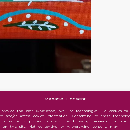
Manage Consent
 provide the best experiences, we use technologies like cookies to
ore and/or access device information. Consenting to these technolog
ll allow us to process data such as browsing behaviour or uniqu
s on this site. Not consenting or withdrawing consent, may