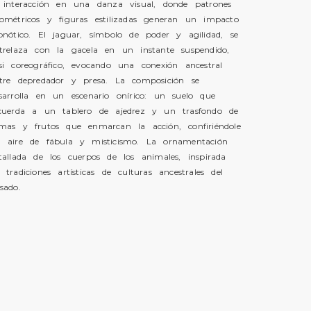
 interacción en una danza visual, donde patrones
ométricos y figuras estilizadas generan un impacto
pnótico. El jaguar, símbolo de poder y agilidad, se
trelaza con la gacela en un instante suspendido,
si coreográfico, evocando una conexión ancestral
tre depredador y presa. La composición se
sarrolla en un escenario onírico: un suelo que
cuerda a un tablero de ajedrez y un trasfondo de
mas y frutos que enmarcan la acción, confiriéndole
 aire de fábula y misticismo. La ornamentación
tallada de los cuerpos de los animales, inspirada
 tradiciones artísticas de culturas ancestrales del
sado.