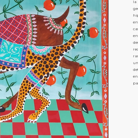
la
ge
hi
en
ca
en
de
re
ra
un
de
en
pa