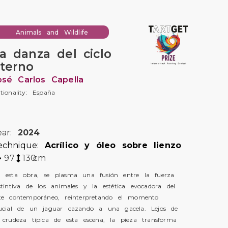
Animals and Wildlife
a danza del ciclo
terno
osé Carlos Capella
tionality: España
ear:
2024
echnique:
Acrílico y óleo sobre lienzo
97
130
cm
 esta obra, se plasma una fusión entre la fuerza
stintiva de los animales y la estética evocadora del
te contemporáneo, reinterpretando el momento
ucial de un jaguar cazando a una gacela. Lejos de
 crudeza típica de esta escena, la pieza transforma