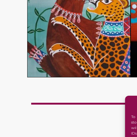
To
st
wi
ID