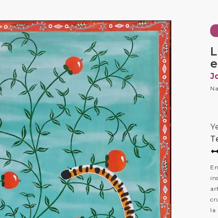
L
e
J
Na
Y
T
En
in
ar
cr
la