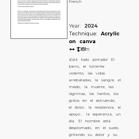
French
Year:
2024
Technique:
Acrylic
on canva
100
81
cm
¡Está todo pintado! El
barro, el torrente
violento, las vidas
arrebatadas, la sangre, el
miedo, la muerte, las
lágrimas, los llantos, los
gritos en el estruendo,
el dolor, la resistencia, el
apoyo... la esperanza, un
día. El hombre está
desplomado, en el suelo,
gritando su dolor y su