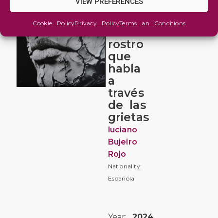
VIEW PREFERENCES
Fractura:
Cookie Policy
Privacy Policy
Terms an Conditions
El
rostro
que
habla
a
través
de las
grietas
luciano
Bujeiro
Rojo
Nationality:
Española
Year:
2024