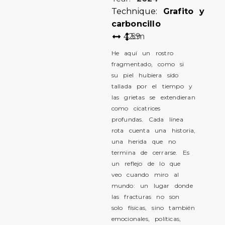
Technique:
Grafito y
carboncillo
42
59
cm
He aquí un rostro
fragmentado, como si
su piel hubiera sido
tallada por el tiempo y
las grietas se extendieran
como cicatrices
profundas. Cada línea
rota cuenta una historia,
una herida que no
termina de cerrarse. Es
un reflejo de lo que
veo cuando miro al
mundo: un lugar donde
las fracturas no son
solo físicas, sino también
emocionales, políticas,