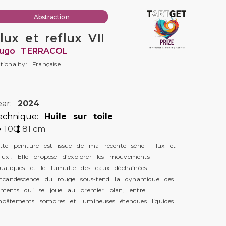
Abstraction
lux et reflux VII
ugo TERRACOL
tionality: Française
ear:
2024
echnique:
Huile sur toile
100
81
cm
tte peinture est issue de ma récente série "Flux et
flux". Elle propose d’explorer les mouvements
uatiques et le tumulte des eaux déchaînées.
incandescence du rouge sous-tend la dynamique des
éments qui se joue au premier plan, entre
pâtements sombres et lumineuses étendues liquides.