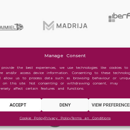
Manage Consent
 provide the best experiences, we use technologies like cookies to
ore and/or access device information. Consenting to these technolog
ll allow us to process data such as browsing behaviour or uniqu
s on this site. Not consenting or withdrawing consent, may
versely affect certain features and functions.
ACCEPT
DENY
VIEW PREFERENCE
Cookie Policy
Privacy Policy
Terms an Conditions