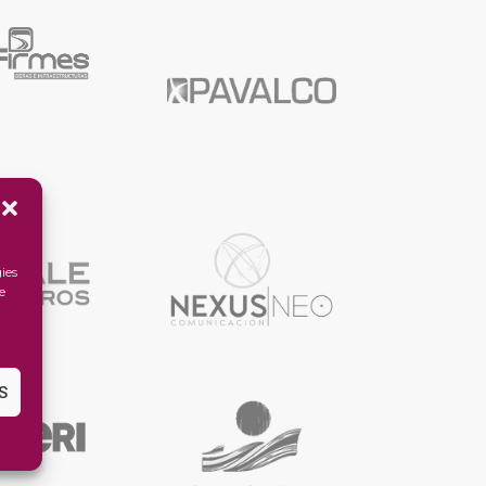
ies
e
S