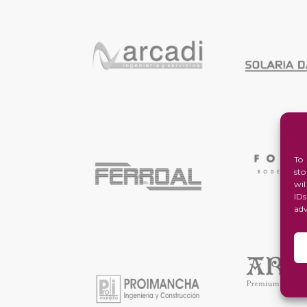
To
st
wi
ID
ad