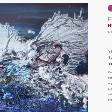
F
H
Na
Y
T
Ce
re
aq
L’
él
em