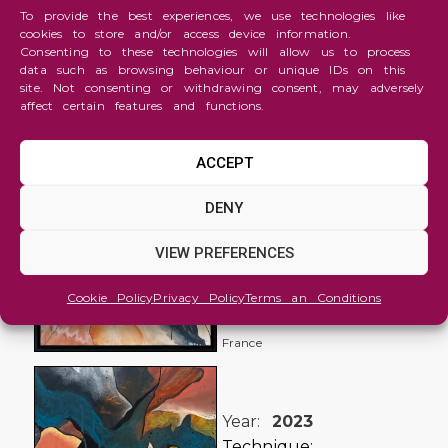
To provide the best experiences, we use technologies like
cookies to store and/or access device information.
Consenting to these technologies will allow us to process
data such as browsing behaviour or unique IDs on this
site. Not consenting or withdrawing consent, may adversely
affect certain features and functions.
ACCEPT
Abstraction
DENY
ENVOL
VIEW PREFERENCES
Solène LE
PAVEC
Cookie Policy
Privacy Policy
Terms an Conditions
Nationality:
France
Year:
2023
Technique: