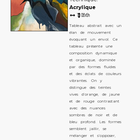
Acrylique
110
110
cm
Tableau abstrait avec un
élan de mouvement
évoquant un envol. Ce
tableau présente une
composition dynamique
et organique, dominée
par des formes fluides
et des éclats de couleurs
vibrantes. On y
distingue des teintes
vives d’orange, de jaune
et de rouge contrastant
avec des nuances
sombres de noir et de
bleu profond. Les formes
semblent jaillir, se
mélanger et s’opposer,