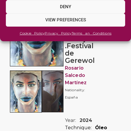
Figure
DENY
and
Portrait
VIEW PREFERENCES
El
Cookie Policy
Privacy Policy
Terms an Conditions
cortejo
.Festival
de
Gerewol
Rosario
Salcedo
Martínez
Nationality:
España
Year:
2024
Technique:
Óleo