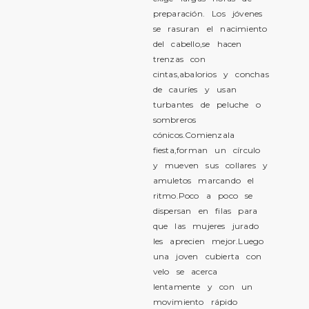
preparación. Los jóvenes
se rasuran el nacimiento
del cabello,se hacen
trenzas con
cintas,abalorios y conchas
de cauríes y usan
turbantes de peluche o
sombreros
cónicos.Comienzala
fiesta,forman un círculo
y mueven sus collares y
amuletos marcando el
ritmo.Poco a poco se
dispersan en filas para
que las mujeres jurado
les aprecien mejor.Luego
una joven cubierta con
velo se acerca
lentamente y con un
movimiento rápido