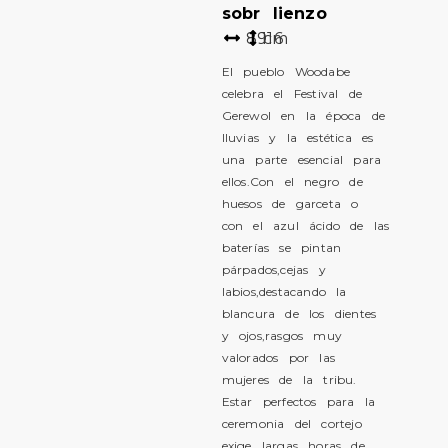
sobr lienzo
89
116
cm
El pueblo Woodabe
celebra el Festival de
Gerewol en la época de
lluvias y la estética es
una parte esencial para
ellos.Con el negro de
huesos de garceta o
con el azul ácido de las
baterías se pintan
párpados,cejas y
labios,destacando la
blancura de los dientes
y ojos,rasgos muy
valorados por las
mujeres de la tribu.
Estar perfectos para la
ceremonia del cortejo
exige largas horas de