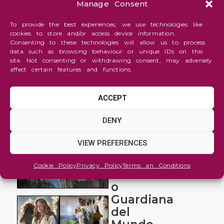
Manage Consent
To provide the best experiences, we use technologies like
cookies to store and/or access device information.
Consenting to these technologies will allow us to process
data such as browsing behaviour or unique IDs on this
site. Not consenting or withdrawing consent, may adversely
affect certain features and functions.
ACCEPT
Fantasy
DENY
and
Imaginative
VIEW PREFERENCES
Custos
Cookie Policy
Privacy Policy
Terms an Conditions
Mundi
o
Guardiana
del