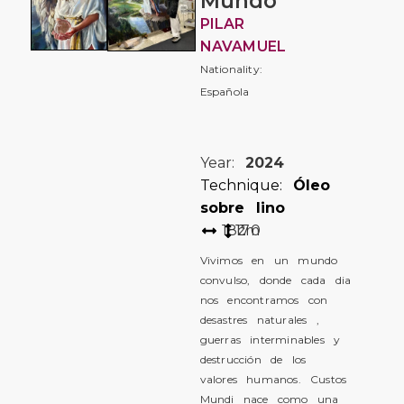
Mundo
PILAR
NAVAMUEL
Nationality:
Española
Year:
2024
Technique:
Óleo
sobre lino
182
170
cm
Vivimos en un mundo
convulso, donde cada dia
nos encontramos con
desastres naturales ,
guerras interminables y
destrucción de los
valores humanos. Custos
Mundi nace como una