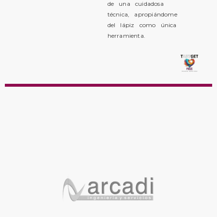
de una cuidadosa
técnica, apropiándome
del lápiz como única
herramienta.