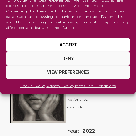
To provide the best experiences, we use technologies like
cookies to store and/or access device information.
Consenting to these technologies will allow us to process
data such as browsing behaviour or unique IDs on this
site. Not consenting or withdrawing consent, may adversely
affect certain features and functions.
ACCEPT
Youth
DENY
17
VIEW PREFERENCES
Laura
Caviedes
Cookie Policy
Privacy Policy
Terms an Conditions
Vega
Nationality:
española
Year:
2022